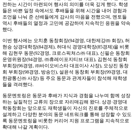
전하는 시간이 마련되어 행사의 의미를 더욱 깊게 했다. 학생
들은 바쁜 일정 속에서도 후배들을 위해 시간을 내어 경험과
조언을 나눠 준 선배들에게 감사의 마음을 전했으며, 멘토들
역시 후배들의 열정과 고민에 공감하며 지속적인 응원을 약속
했다.
이번 행사에는 오치훈 동창회장(94경영, 대한제강㈜ 회장), 허
현승 상경대학장(84경제), 허대식 경영대학장(85경제)을 비롯
해 김현우 동문(92경영, 크로스픽쳐스㈜ 대표), 신필순 동창회
운영위원장(94경영, ㈜휴레이포지티브 대표), 김현석 동창회
부회장(96경영, ㈜바이오비스타 대표이사 사장), 오상진 동창
회 부회장(98경영, 방송인), 설윤석 동창회 부회장(99경영, 대
한광통신㈜ 사장) 등 주요 동문과 관계자들이 참석해 재학생
들을 격려했다.
동문멘토링은 동문과 후배가 지식과 경험을 나누며 함께 성장
하는 실질적인 교류의 장으로 자리매김해 왔다. 상경·경영대
학동창회는 앞으로도 재학생들이 자신의 진로를 주체적으로
설계하고 다양한 분야의 동문 네트워크를 통해 성장할 수 있도
록 동문멘토링을 비롯한 커리어 지원 프로그램을 지속적으로
확대해 나갈 계획이다.