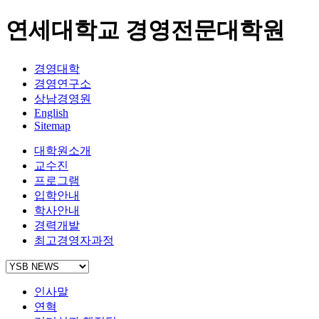
연세대학교 경영전문대학원
경영대학
경영연구소
상남경영원
English
Sitemap
대학원소개
교수진
프로그램
입학안내
학사안내
경력개발
최고경영자과정
인사말
연혁