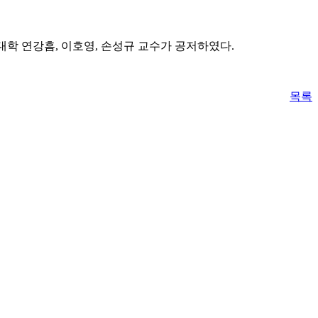
대학 연강흠, 이호영, 손성규 교수가 공저하였다.
목록