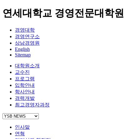
연세대학교 경영전문대학원
경영대학
경영연구소
상남경영원
English
Sitemap
대학원소개
교수진
프로그램
입학안내
학사안내
경력개발
최고경영자과정
인사말
연혁