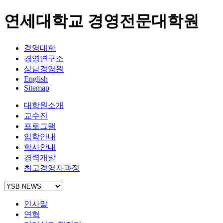
연세대학교 경영전문대학원
경영대학
경영연구소
상남경영원
English
Sitemap
대학원소개
교수진
프로그램
입학안내
학사안내
경력개발
최고경영자과정
인사말
연혁