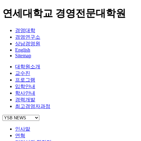
연세대학교 경영전문대학원
경영대학
경영연구소
상남경영원
English
Sitemap
대학원소개
교수진
프로그램
입학안내
학사안내
경력개발
최고경영자과정
인사말
연혁