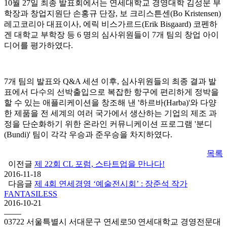
10월 27일 최종 발표회에서는 연세대학교 경영대학 김성문 부
학장과 창업지원단 손홍규 단장, 보 크리스튼센(Bo Kristensen)
레고코리아 대표이사, 에릭 비스가르드(Erik Bisgaard) 코펜하
겐 대학교 부학장 등 6 명의 심사위원들이 7개 팀의 창업 아이
디어를 평가하였다.
7개 팀의 발표와 Q&A 세션 이후, 심사위원들의 최종 결과 발
표에서 다수의 선박출입으로 복잡한 항구에 편리하게 정박을
할 수 있는 애플리케이션을 창조해 낸 '하르바(Harba)'와 다양
한 제품을 전 세계의 여러 국가에서 생산하는 기업의 제조 과
정을 단순화하기 위한 온라인 커뮤니케이션 프로그램 '분디
(Bundi)' 팀이 각각 우승과 준우승을 차지하였다.
목록
이전글
제 22회 CL 포럼, 스타트업을 만나다!
2016-11-18
다음글
제 4회 연세경영 ‘예술전시회’ : 장준석 작가
FANTASILESS
2016-10-21
03722 서울특별시 서대문구 연세로50 연세대학교 경영전문대