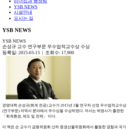
리더십과 행정팀
YSB NEWS
시설안내
오시는 길
YSB NEWS
YSB NEWS
손성규 교수 연구부문 우수업적교수상 수상
등록일: 2015-03-13 | 조회수: 17,900
경영대학 손성규
(
회계 전공
)
교수가
2015
년
2
월 연구처 선정 우수업적교수상
(
연구부문
)
저역서 분야에서 우수상을 수상하였다
.
저서는 박영사가 출판한
「회계환경
,
제도 및 전략」 이다
.
이 책은 손 교수가 금융위원회 산하 증권선물위원회에서 활동한 경험과 국가