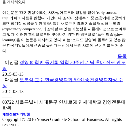
을 게재하였다
.
이 논문은
‘
대기만성
’
이라는 사자성어로부터 영감을 얻어
‘early success
trap’
의 메커니즘을 밝혔다
.
개인이나 조직이 생애주기 중 초창기에 성공하게
되면 장기적 성공을 위한 역량
,
특히 새로운 전략과 기술을 탐색하는 역량
(exploratory competence)
이 잠식될 수 있는 가능성을 시뮬레이션으로 보여주
고 있다
.
이러한 함정으로부터 벗어나기 위한 한 방편으로
‘
느린 학습
’(slow
learning)
을 이 논문은 제시하고 있다
.
이는
‘
스피드 경영
’
에 몰두하고 있는 많
은 한국기업들에게 경종을 울린다는 점에서 우리 사회에 큰 의미를 던져 준
다
.
목록
이전글
경영 85학번 동기회 입학 30주년 기념 후배 진로 멘토
링
2015-03-13
다음글
오홍석 교수 한국경영학회 SERI 중견경영학자상 수
상
2015-03-13
03722 서울특별시 서대문구 연세로50 연세대학교 경영전문대
학원
개인정보처리방침
Copyright © 2016 Yonsei Graduate School of Business. All rights
reserved.