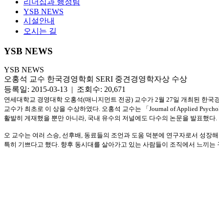
리더십과 행정팀
YSB NEWS
시설안내
오시는 길
YSB NEWS
YSB NEWS
오홍석 교수 한국경영학회 SERI 중견경영학자상 수상
등록일: 2015-03-13 | 조회수: 20,671
연세대학교 경영대학 오홍석
(
매니지먼트 전공
)
교수가
2
월
27
일 개최된 한국
교수가 최초로 이 상을 수상하였다
.
오홍석 교수는 「
Journal of Applied Psych
활발히 게재했을 뿐만 아니라
,
국내 유수의 저널에도 다수의 논문을 발표했다
.
오 교수는 여러 스승
,
선후배
,
동료들의 조언과 도움 덕분에 연구자로서
성장해
특히 기쁘다고 했다
.
향후 동시대를 살아가고 있는 사람들이 조직에서 느끼는