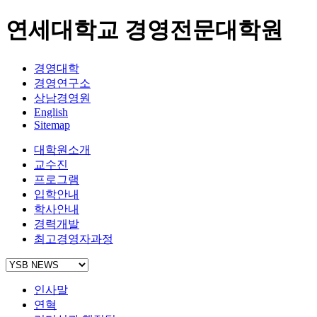
연세대학교 경영전문대학원
경영대학
경영연구소
상남경영원
English
Sitemap
대학원소개
교수진
프로그램
입학안내
학사안내
경력개발
최고경영자과정
인사말
연혁