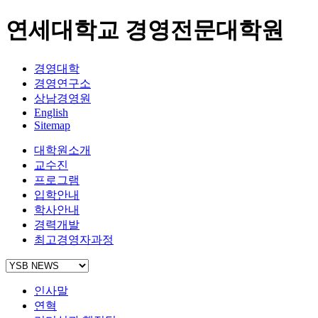
연세대학교 경영전문대학원
경영대학
경영연구소
상남경영원
English
Sitemap
대학원소개
교수진
프로그램
입학안내
학사안내
경력개발
최고경영자과정
인사말
연혁