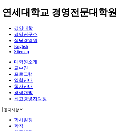
연세대학교 경영전문대학원
경영대학
경영연구소
상남경영원
English
Sitemap
대학원소개
교수진
프로그램
입학안내
학사안내
경력개발
최고경영자과정
학사일정
학칙