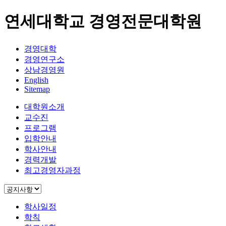
연세대학교 경영전문대학원
경영대학
경영연구소
상남경영원
English
Sitemap
대학원소개
교수진
프로그램
입학안내
학사안내
경력개발
최고경영자과정
학사일정
학칙