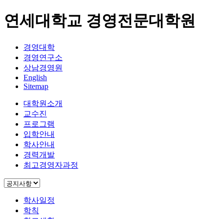
연세대학교 경영전문대학원
경영대학
경영연구소
상남경영원
English
Sitemap
대학원소개
교수진
프로그램
입학안내
학사안내
경력개발
최고경영자과정
학사일정
학칙