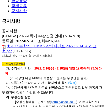
학교생활
국제교류
공지사항
공지사항
공지사항
[CFMBA] 2022-1학기 수강신청 안내 (2/16-2/18)
등록일: 2022-02-14 | 조회수: 6,614
★2022 봄학기 CFMBA 강의시간표 2022.02.14_시간표
형.pdf
(106.18KB)
다음과 같이 수강신청 안내 드립니다.
1. 수강신청 안내
가.
수강
신청
기간
:
2022. 2.16(
수
) - 2.18(
금
)
매일
12:00
부터
23:59
까
지
(
※
직장인
대상
MBA
의
특성상
오전에는
수강
신청
불가
)
나. 모듈
1 &2
수강
변경
기간
: 학사일
정 참조
(링크)
다. 수강
신청
및
변경은
과목별
선착순
으로
진행되므로
일부
과목의
경
우
조기에
정원이
마감될
수
있습니다
.
라
. 수강
신청
방법
-
[
수강
신청
메뉴
]
연세포탈
(
portal.yonsei.
ac.kr
) >
주요학사서비
스
>
대학원
수강
신청
>
로그인
>
수강
신청
탭
> '
대학원
' '
경영전문