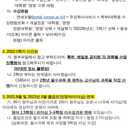
대학
원
' '
경영
'
으로
세팅
마.
수강
편람
-
연세포탈
(
portal.yonsei.ac.kr
) >
주요
학사서비스
>
학부
/
대학원
수
강
편람조회
>
개설전공
'
대학원
', '
경영
전
문대학원
', '
경영
'
선택
>
개설
학기
'2022
학년도
', '1
학기
'
선택
>
돋보
기
(
조회
)
아이콘
클릭
>
보라색
(
수강
편람
)
아이콘
클릭
2. 2022-1학기 시간표
가. 첨부파일에서 참고 부탁드리며,
특히 메일로 공지된 각 과목별 수업
진행방식
참고해주시기 바랍니다.
(비대면 또는 블렌딩)
나. 2학년 부터는 반개념이 사라졌습니다.
CMBA의 경우
2학년 필수과목 중 원하는 교수님의 과목을 직접 선
택
하여 신청하시면 됩니다.
3. 2022.8월 및 2023년 2월 졸업요건(영어/리더십) 면제
가. 99기 원우님과 마찬가지로 100기 원우님도 코로나 시국에 리더십/영
어과목의 정상적인 운영이 어려워
영어 1.5학점 / 리더십 3~6학점 이수요건은 면제
되었습니다.
나. 졸업요건은 필수과목 포함 총 45학점 이수 / 평점 2.7이상입니다.
(심화과정: 필수과목 제외 과정별 9학점 이상 수강)