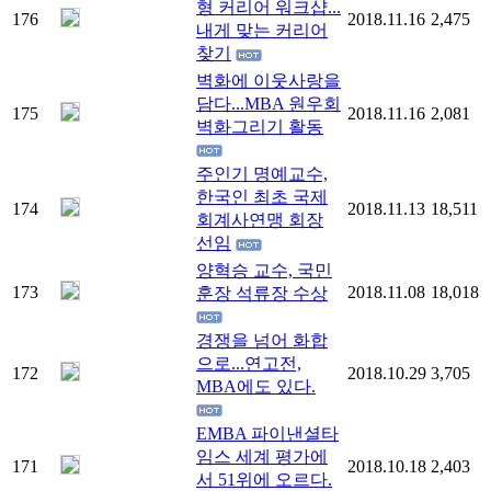
형 커리어 워크샵...
176
2018.11.16
2,475
내게 맞는 커리어
찾기
벽화에 이웃사랑을
담다...MBA 원우회
175
2018.11.16
2,081
벽화그리기 활동
주인기 명예교수,
한국인 최초 국제
174
2018.11.13
18,511
회계사연맹 회장
선임
양혁승 교수, 국민
173
2018.11.08
18,018
훈장 석류장 수상
경쟁을 넘어 화합
으로...연고전,
172
2018.10.29
3,705
MBA에도 있다.
EMBA 파이낸셜타
임스 세계 평가에
171
2018.10.18
2,403
서 51위에 오르다.