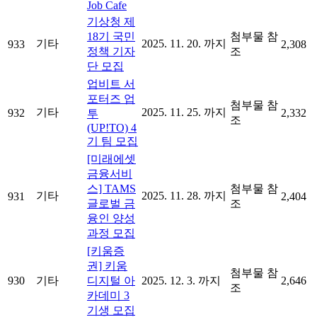
Job Cafe
기상청 제
18기 국민
첨부물 참
기타
2025. 11. 20. 까지
933
2,308
정책 기자
조
단 모집
업비트 서
포터즈 업
첨부물 참
기타
2025. 11. 25. 까지
932
2,332
투
조
(UP!TO) 4
기 팀 모집
[미래에셋
금융서비
스] TAMS
첨부물 참
기타
2025. 11. 28. 까지
931
2,404
글로벌 금
조
융인 양성
과정 모집
[키움증
권] 키움
첨부물 참
930
기타
디지털 아
2025. 12. 3. 까지
2,646
조
카데미 3
기생 모집