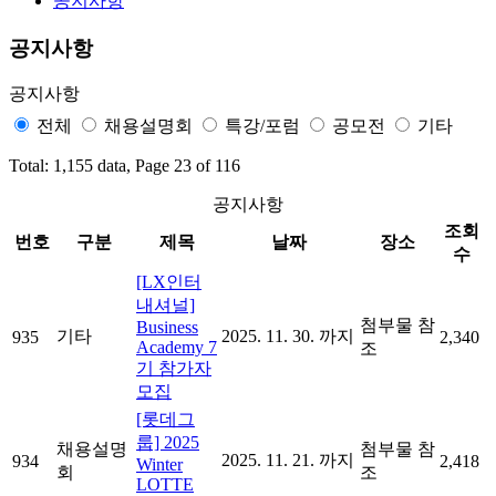
공지사항
공지사항
공지사항
전체
채용설명회
특강/포럼
공모전
기타
Total: 1,155 data, Page 23 of 116
공지사항
조회
번호
구분
제목
날짜
장소
수
[LX인터
내셔널]
첨부물 참
Business
기타
2025. 11. 30. 까지
935
2,340
Academy 7
조
기 참가자
모집
[롯데그
룹] 2025
채용설명
첨부물 참
2025. 11. 21. 까지
934
2,418
Winter
회
조
LOTTE