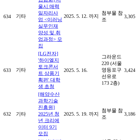
울시 매력
일자리사
첨부물 참
기타
2025. 5. 12. 까지
634
3,305
업 <이러닝
조
실무인재
양성 및 취
업과정> 모
집
[LG전자]
그라운드
'하이엘지
220 (서울
토크콘서
기타
영등포구
633
2025. 5. 16.
3,424
트 상품기
선유로
획편' 대학
173 2층)
생 초청
[해양수산
과학기술
진흥원]
첨부물 참
632
기타
2025년 청
2025. 5. 19. 까지
3,186
조
년 크리에
이터 9기
모집