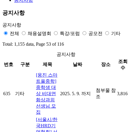
공지사항
공지사항
공지사항
전체
채용설명회
특강/포럼
공모전
기타
Total: 1,155 data, Page 53 of 116
공지사항
조회
번호
구분
제목
날짜
장소
수
[웅진 스마
트올중학]
중학생 대
첨부물 참
635
기타
상 비대면
2025. 5. 9. 까지
3,816
조
화상과외
선생님 모
집
[서울시/한
국HRD기
업협회] 서