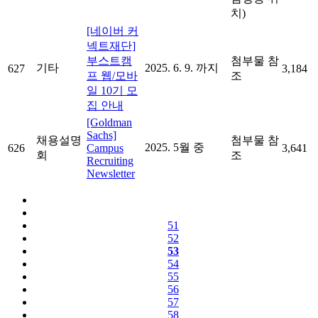
치)
[네이버 커
넥트재단]
부스트캠
첨부물 참
기타
2025. 6. 9. 까지
627
3,184
프 웹/모바
조
일 10기 모
집 안내
[Goldman
Sachs]
채용설명
첨부물 참
2025. 5월 중
626
Campus
3,641
회
조
Recruiting
Newsletter
51
52
53
54
55
56
57
58