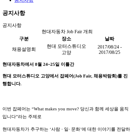
공지사항
공지사항
공지사항
현대자동차 Job Fair 개최
구분
장소
날짜
현대 모터스튜디오
2017/08/24 -
채용설명회
2017/08/25
고양
현대자동차에서
8
월
24~25
일 이틀간
현대 모터스튜디오 고양에서
잡페어
(Job Fair,
채용박람회
)
를 진
행합니다
.
이번 잡페어는
“
What makes you move?
당신과 함께 세상을 움직
입니다”라는 주제로
현대자동차가 추구하는
‘
사람
· 일
·
문화
’
에 대한 이야기를 전달하