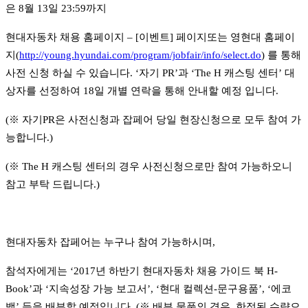
은
8
월
13
일
23:59
까지
현대자동차 채용 홈페이지
– [
이벤트
]
페이지또는 영현대 홈페이
지
(
http://young.hyundai.com/program/jobfair/info/select.do
)
를 통해
사전 신청 하실 수 있습니다
. ‘
자기
PR’
과
‘The H
캐스팅 센터
’
대
상자를 선정하여
18
일 개별 연락을 통해 안내할 예정 입니다
.
(
※
자기
PR
은 사전신청과 잡페어 당일 현장신청으로 모두 참여 가
능합니다
.)
(
※
The H
캐스팅 센터의 경우 사전신청으로만 참여 가능하오니
참고 부탁 드립니다
.)
현대자동차 잡페어는 누구나 참여 가능하시며
,
참석자에게는
‘2017
년 하반기 현대자동차 채용 가이드 북
H-
Book’
과
‘
지속성장 가능 보고서
’, ‘
현대 컬렉션
-
문구용품
’, ‘
에코
백
’
등을 배부할 예정입니다
. (
※
배부 물품의 경우
,
한정된 수량으