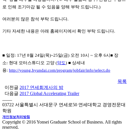
로 인해 조기마감 될 수 있음을 양해 부탁 드립니다
.)
여러분의 많은 참석 부탁 드립니다
.
기타 자세한 내용은 아래 홈페이지에서 확인 부탁 드립니다
.
■ 일정
: 17
년
8
월
24
일
(
목
)~25
일
(
금
)
오전
10
시
~
오후
6
시■ 장
소
:
현대 모터스튜디오 고양
(
약도
)
■ 상세내
용
:
http://young.hyundai.com/program/jobfair/info/select.do
목록
이전글
2017 연세회계사의 밤
다음글
2017 Global Accelerating Trailer
03722 서울특별시 서대문구 연세로50 연세대학교 경영전문대
학원
개인정보처리방침
Copyright © 2016 Yonsei Graduate School of Business. All rights
reserved.