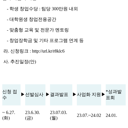
- 학생 창업수당 :
팀당 300만원 내외
- 대학원생 창업전용공간
- 맞춤형 교육 및 전문가 멘토링
- 창업장학금 및 기타 프로그램 연계 등
라. 신청링크 : http://url.kr/r8klc6
사. 추진일정(안)
신청 접
*성과발
▶
선발심사
▶
결과발표
▶
사업화 지원
▶
수
표회
~ 6.27.
23.6.30.
23.07.03.
23.07.~24.02
24.01.
(화)
(금)
(월)