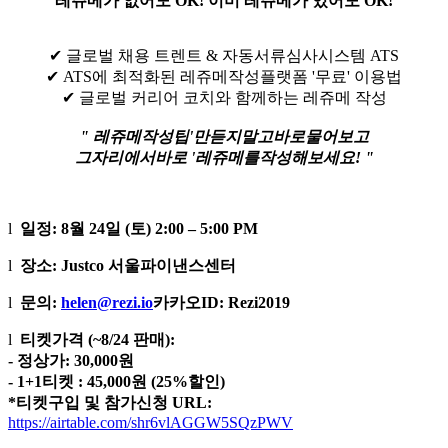
레쥬메가 없어도 OK! 이미 레쥬메가 있어도 OK!
✔ 글로벌 채용 트렌트 & 자동서류심사시스템 ATS
✔ ATS에 최적화된 레쥬메작성플랫폼 '무료' 이용법
✔ 글로벌 커리어 코치와 함께하는 레쥬메 작성
"
레쥬메작성팁
'
만
듣지
말고
바로
물어보고
그
자리에서
바로
'
레쥬메를
작성해보세요
! "
l
일정: 8월 24일 (토) 2:00 – 5:00 PM
l
장소: Justco 서울파이낸스센터
l
문의:
helen@rezi.io
카카오ID: Rezi2019
l
티켓가격 (~8/24 판매):
- 정상가: 30,000원
- 1+1티켓 : 45,000원 (25%할인)
*티켓구입 및 참가신청 URL:
https://airtable.com/shr6vlAGGW5SQzPWV