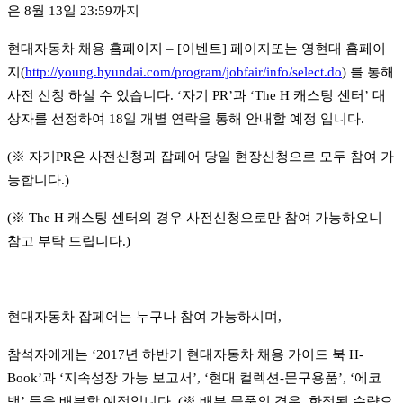
은
8
월
13
일
23:59
까지
현대자동차 채용 홈페이지
– [
이벤트
]
페이지또는 영현대 홈페이
지
(
http://young.hyundai.com/program/jobfair/info/select.do
)
를 통해
사전 신청 하실 수 있습니다
. ‘
자기
PR’
과
‘The H
캐스팅 센터
’
대
상자를 선정하여
18
일 개별 연락을 통해 안내할 예정 입니다
.
(
※
자기
PR
은 사전신청과 잡페어 당일 현장신청으로 모두 참여 가
능합니다
.)
(
※
The H
캐스팅 센터의 경우 사전신청으로만 참여 가능하오니
참고 부탁 드립니다
.)
현대자동차 잡페어는 누구나 참여 가능하시며
,
참석자에게는
‘2017
년 하반기 현대자동차 채용 가이드 북
H-
Book’
과
‘
지속성장 가능 보고서
’, ‘
현대 컬렉션
-
문구용품
’, ‘
에코
백
’
등을 배부할 예정입니다
. (
※
배부 물품의 경우
,
한정된 수량으