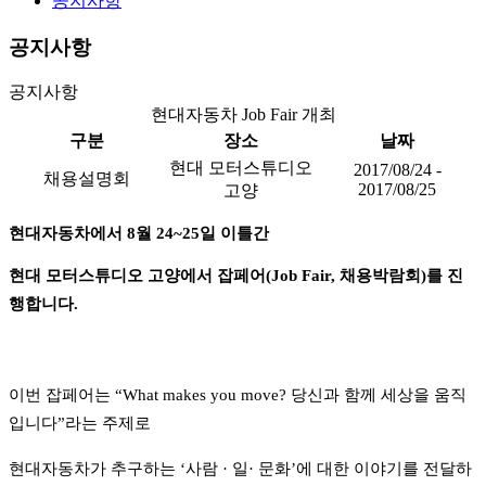
공지사항
공지사항
공지사항
현대자동차 Job Fair 개최
구분
장소
날짜
현대 모터스튜디오
2017/08/24 -
채용설명회
2017/08/25
고양
현대자동차에서
8
월
24~25
일 이틀간
현대 모터스튜디오 고양에서
잡페어
(Job Fair,
채용박람회
)
를 진
행합니다
.
이번 잡페어는
“
What makes you move?
당신과 함께 세상을 움직
입니다”라는 주제로
현대자동차가 추구하는
‘
사람
· 일
·
문화
’
에 대한 이야기를 전달하