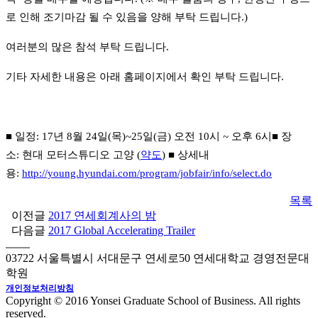
로 인해 조기마감 될 수 있음을 양해 부탁 드립니다
.)
여러분의 많은 참석 부탁 드립니다
.
기타 자세한 내용은 아래 홈페이지에서 확인 부탁 드립니다
.
■ 일정
: 17
년
8
월
24
일
(
목
)~25
일
(
금
)
오전
10
시
~
오후
6
시■ 장
소
:
현대 모터스튜디오 고양
(
약도
)
■ 상세내
용
:
http://young.hyundai.com/program/jobfair/info/select.do
목록
이전글
2017 연세회계사의 밤
다음글
2017 Global Accelerating Trailer
03722 서울특별시 서대문구 연세로50 연세대학교 경영전문대
학원
개인정보처리방침
Copyright © 2016 Yonsei Graduate School of Business. All rights
reserved.