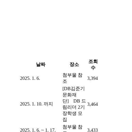
조회
날짜
장소
수
첨부물 참
2025. 1. 6.
3,394
조
[DB김준기
문화재
단] DB 드
2025. 1. 10. 까지
3,464
림리더 2기
장학생 모
집
첨부물 참
2025. 1. 6. ~ 1. 17.
3,433