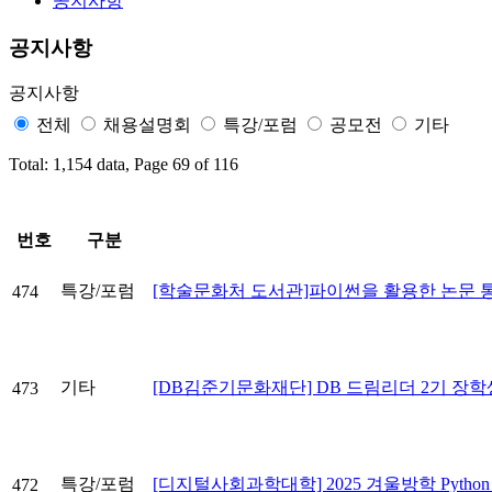
공지사항
공지사항
공지사항
전체
채용설명회
특강/포럼
공모전
기타
Total: 1,154 data, Page 69 of 116
번호
구분
특강/포럼
[학술문화처 도서관]파이썬을 활용한 논문 
474
기타
[DB김준기문화재단] DB 드림리더 2기 장학
473
특강/포럼
[디지털사회과학대학] 2025 겨울방학 Pyth
472