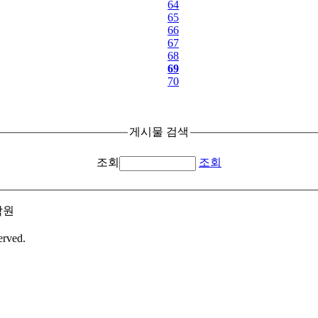
64
65
66
67
68
69
70
게시물 검색
조회
조회
학원
erved.