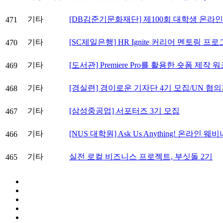
기타
[DB김준기문화재단] 제100회 대학생 온라
471
기타
[SC제일은행] HR Ignite 커리어 멘토링 프
470
기타
[도서관] Premiere Pro를 활용한 숏폼 제작 
469
기타
[경실련] 경이로운 기자단 4기 모집/UN 협의
468
기타
[삼성중공업] 서포터즈 3기 모집
467
기타
[NUS 대학원] Ask Us Anything! 온라인 
466
기타
실전 로컬 비즈니스 프로젝트, 부싯돌 2기
465