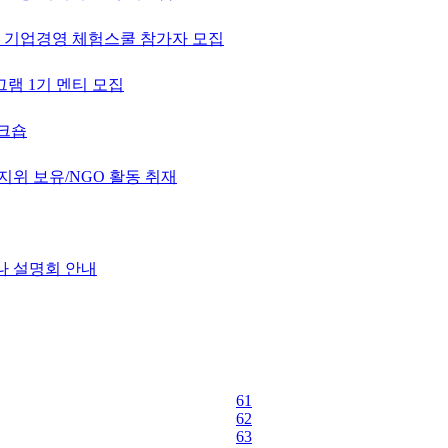
인 기업경영 체험스쿨 참가자 모집
로그램 1기 멘티 모집
워크숍
지위 보유/NGO 활동 취재
웨비나 설명회 안내
61
62
63