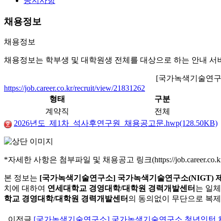
공지사항
채용정보
채용정보
채용정보는 학부생 및 대학원생 전체를 대상으로 하는 안내 서
[국가녹색기술연구소
https://job.career.co.kr/recruit/view/21831262
형태
구분
계약직
전체
2026년도_제1차_석사후연구원_채용공고문.hwp(128.50KB)
*자세한 사항은 첨부파일 및 채용공고 링크(https://job.career.co.kr/re
본 정보는
[국가녹색기술연구소] 국가녹색기술연구소(NIGT) 
치에 대하여
연세대학교 경영대학/대학원 경력개발센터
는 일체
학교 경영대학/대학원 경력개발센터
의 동의없이 무단으로 복제
이전글
[국가녹색기술연구소] 국가녹색기술연구소 청년인턴 채