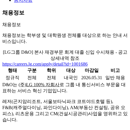
공지사항
채용정보
채용정보
채용정보는 학부생 및 대학원생 전체를 대상으로 하는 안내 서
비스입니다.
[LG그룹 D&O] 본사 재경부문 회계 대졸 신입 수시채용 - 공고
상세내역 참조
https://careers.lg.com/apply/detail?id=1001686
형태
구분
학위
대상
마감일
비고
정규직
전체
전체
내국인
2026.05.31
일반 채용
D&O는
(주)LG 100% 자회사
로 그룹 내 통신서비스 부문을 대
표하는 서비스 혁신 기업입니다.
레저(곤지암리조트, 서울보타닉파크 코트야드호텔 등),
F&B(캐주얼다이닝, 파인다이닝), AM(부동산 컨설팅, 공유 오
피스), 리츠운용 그리고 CM(건설시공관리)사업을 영위하고 있
습니다.