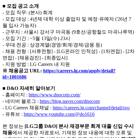
■ 모집 공고
소개
- 모집 직무: (본사) 회계
- 모집 대상 :
4년제 대학 이상 졸업자 및 예정
·유예자 ('26년 7
월 입사 가능자)
- 근무지 : 서울시 강서구 마곡동 (9호선/공항철도 마곡나루역)
- 모집 기간 : ~5월 13일(수) 23시
- 우대 전공 : 상경계열(경영/회계/경제/금융 등)
- 채용 전형 : [
서류전형] - [LG온라인 인적성] - [1차면접] - [2차
면접] - [채용검진] - [최종입사]
- 지원 방법 : LG Careers 내 지원
※
채용공고 URL:
https://careers.lg.com/apply/detail?
id=1001686
■ D&O 자세히 알아보기
- 홈페이지 :
https://www.dnocorp.com/
- 네이버 블로그 :
https://blog.naver.com/dnocorp
- LG Careers 채용채널 :
https://careers.lg.com/channel/detail/svo
- 유튜브 :
https://www.youtube.com/@do1616
본 정보는
[LG그룹 D&O] 본사 재경부문 회계 대졸 신입 수시
채용
에서 제공한 자료로서, 기재된 정보 내용에 대한 오류 및