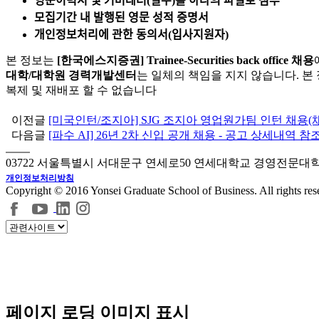
영문이력서
및
커버레터
(
필수
)
를
하나의
파일로
첨부
모집
기간
내
발행된
영문
성적 증명서
개인정보
처리에
관한
동의서
(
입사지원자
)
본 정보는
[한국에스지증권] Trainee-Securities back office 채용
대학/대학원 경력개발센터
는 일체의 책임을 지지 않습니다. 본 정보는 [
복제 및 재배포 할 수 없습니다
이전글
[미국인턴/조지아] SJG 조지아 영업원가팀 인턴 채용(채용
다음글
[파수 AI] 26년 2차 신입 공개 채용 - 공고 상세내역 참
03722 서울특별시 서대문구 연세로50 연세대학교 경영전문대
개인정보처리방침
Copyright © 2016 Yonsei Graduate School of Business. All rights res
페이지 로딩 이미지 표시