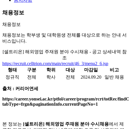
공지사항
채용정보
채용정보
채용정보는 학부생 및 대학원생 전체를 대상으로 하는 안내 서
비스입니다.
[셀트리온] 해외영업 주재원 분야 수시채용 - 공고 상세내역 참
조
https://recruit.celltrion.com/main/recruit/46_3/menu2_6.jsp
형태
구분
학위
대상
마감일
비고
정규직
전체
학사
전체
2024.09.20
일반 채용
출처 : 커리어연세
https://career.yonsei.ac.kr/ptfol/career/program/rcrt/totRec/fi
tabType=frgn&paginationInfo.currentPageNo=1
본 정보는
[셀트리온] 해외영업 주재원 분야 수시채용
에서 제