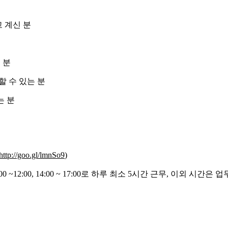
 계신 분
 분
할 수 있는 분
는 분
http://goo.gl/lmnSo9
)
 ~12:00, 14:00 ~ 17:00로
하루
최소
5시간
근무,
이외 시간은
업