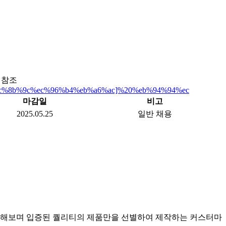
 참조
a0%ec%8b%9c%ec%96%b4%eb%a6%ac]%20%eb%94%94%ec
마감일
비고
2025.05.25
일반 채용
사용해보며 입증된 퀄리티의 제품만을 선별하여 제작하는 커스터마