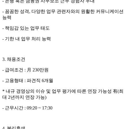
-
은행 혹은 금융권 사무보조 근무 경험자 우대
-
꼼꼼한 성격
,
다양한 업무 관련자와의 원활한 커뮤니케이션
능력
-
책임감 있는 업무 태도
-
기한 내 업무 처리 능력
3.
채용조건
-
급여조건
:
月
230
만원
-
고용형태
:
파견직
6
개월
*
내규 경영상의 이슈 및 업무 평가에 따른 연장 가능성 有
(
최
대
2
년까지 연장 가능
)
-
근무시간
: 09:20 ~ 17:30
4.
복리후생