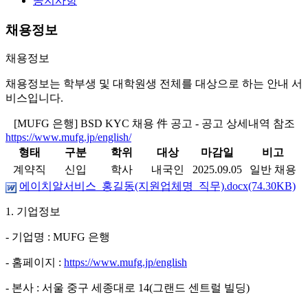
공지사항
채용정보
채용정보
채용정보는 학부생 및 대학원생 전체를 대상으로 하는 안내 서
비스입니다.
[MUFG 은행] BSD KYC 채용 件 공고 - 공고 상세내역 참조
https://www.mufg.jp/english/
형태
구분
학위
대상
마감일
비고
계약직
신입
학사
내국인
2025.09.05
일반 채용
에이치알서비스_홍길동(지원업체명_직무).docx(74.30KB)
1.
기업정보
-
기업명
: MUFG
은행
-
홈페이지
:
https://www.mufg.jp/english
-
본사
:
서울 중구 세종대로
14(
그랜드 센트럴 빌딩
)