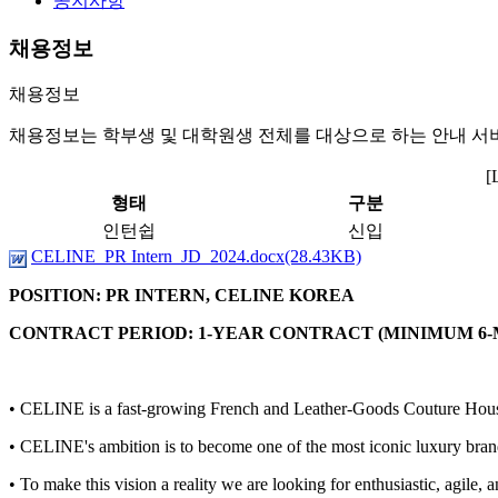
공지사항
채용정보
채용정보
채용정보는 학부생 및 대학원생 전체를 대상으로 하는 안내 서
[
형태
구분
인턴쉽
신입
CELINE_PR Intern_JD_2024.docx(28.43KB)
POSITION: PR INTERN, CELINE KOREA
CONTRACT PERIOD: 1-YEAR CONTRACT (MINIMUM 6
•
CELINE is a fast-growing French and Leather-Goods Couture House t
•
CELINE's ambition is to become one of the most iconic luxury bra
•
To make this vision a reality we are looking for enthusiastic, agile