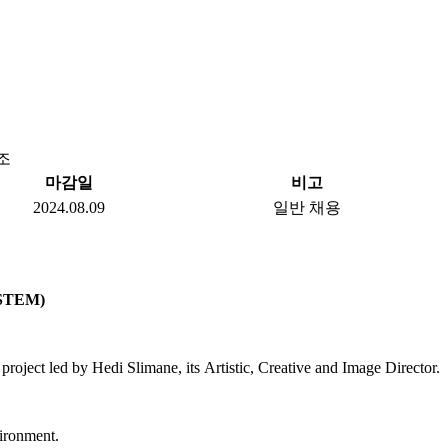
참조
마감일
비고
2024.08.09
일반 채용
STEM)
ject led by Hedi Slimane, its Artistic, Creative and Image Director.
vironment.