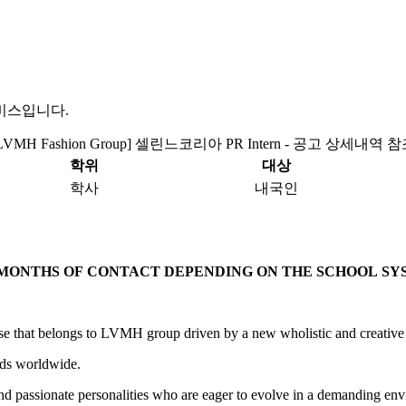
비스입니다.
LVMH Fashion Group] 셀린느코리아 PR Intern - 공고 상세내역 
학위
대상
학사
내국인
-MONTHS OF CONTACT DEPENDING ON THE SCHOOL SY
hat belongs to LVMH group driven by a new wholistic and creative pro
nds worldwide.
, and passionate personalities who are eager to evolve in a demanding en