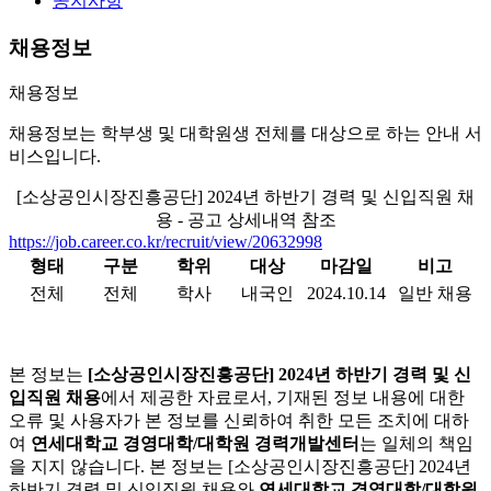
공지사항
채용정보
채용정보
채용정보는 학부생 및 대학원생 전체를 대상으로 하는 안내 서
비스입니다.
[소상공인시장진흥공단] 2024년 하반기 경력 및 신입직원 채
용 - 공고 상세내역 참조
https://job.career.co.kr/recruit/view/20632998
형태
구분
학위
대상
마감일
비고
전체
전체
학사
내국인
2024.10.14
일반 채용
본 정보는
[소상공인시장진흥공단] 2024년 하반기 경력 및 신
입직원 채용
에서 제공한 자료로서, 기재된 정보 내용에 대한
오류 및 사용자가 본 정보를 신뢰하여 취한 모든 조치에 대하
여
연세대학교 경영대학/대학원 경력개발센터
는 일체의 책임
을 지지 않습니다. 본 정보는 [소상공인시장진흥공단] 2024년
하반기 경력 및 신입직원 채용와
연세대학교 경영대학/대학원