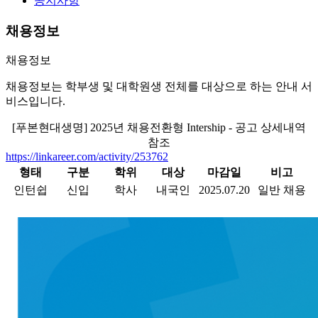
공지사항
채용정보
채용정보
채용정보는 학부생 및 대학원생 전체를 대상으로 하는 안내 서
비스입니다.
[푸본현대생명] 2025년 채용전환형 Intership - 공고 상세내역
참조
https://linkareer.com/activity/253762
형태
구분
학위
대상
마감일
비고
인턴쉽
신입
학사
내국인
2025.07.20
일반 채용