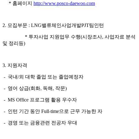
*
홈페이지
http
://
www.posco-daewoo.com
2.
모집부문
:
LNG
밸류체인사업개발
PJT
팀
인턴
*
투자사업 지원업무 수행
(
시장조사
,
사업자료 분석
및 정리
등
)
3.
지원자격
-
국내
/
외
대학 졸업 또는
졸업예정자
-
영어 상급
(
회화
,
독해
,
작문
)
- MS Office
프로그램 활용 우수자
-
인턴 기간 동안
Full-time
으로 근무 가능한 자
-
경영 또는 금융관련 전공자 우대