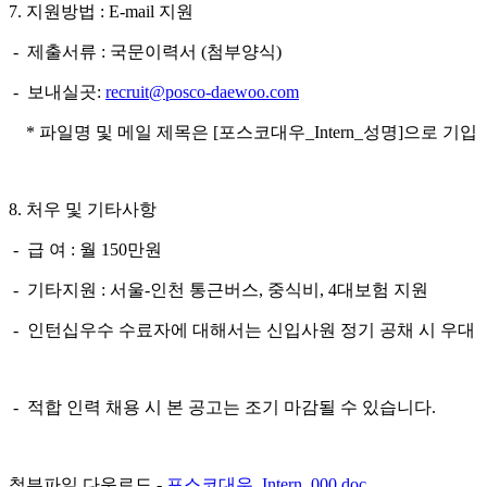
7.
지원방법
: E-mail
지원
-
제출서류
:
국문이력서
(
첨부양식
)
-
보내실곳
:
recruit@posco-daewoo.com
*
파일명 및 메일 제목은
[
포스코대우
_Intern_
성명
]
으로 기입
8
.
처우 및 기타사항
-
급 여
:
월
150
만원
-
기타지원
:
서울
-
인천 통근버스
,
중식비
, 4
대보험
지원
-
인턴십
우수 수료자에 대해서는 신입사원 정기 공채 시 우대
-
적합
인력 채용 시 본 공고는 조기 마감될 수 있습니다
.
첨부파일 다운로드 -
포스코대우_Intern_000.doc