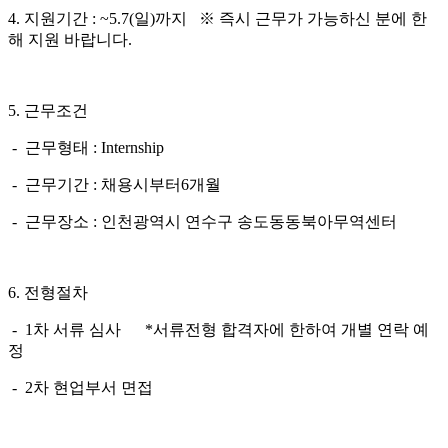
4.
지원기간
: ~5.7(
일
)
까지
※
즉시 근무가 가능하신 분에 한
해 지원 바랍니다
.
5.
근무조건
-
근무형태
: Internship
-
근무기간
:
채용시부터
6
개월
-
근무장소
:
인천광역시 연수구
송도동
동북아무역센터
6.
전형절차
- 1
차 서류 심사
*
서류전형 합격자에 한하여 개별 연락 예
정
- 2
차 현업부서 면접