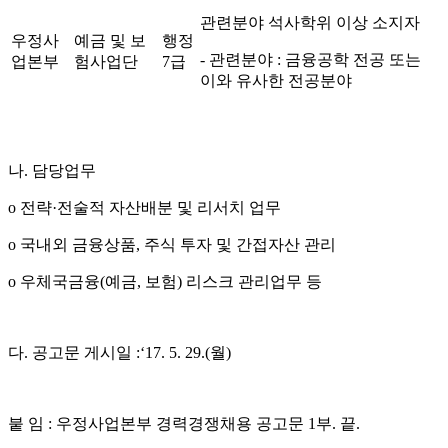
관련분야 석사학위 이상 소지자
우정사
예금 및 보
행정
-
관련분야
:
금융공학 전공 또는
업본부
험사업단
7
급
이와 유사한 전공분야
나
.
담당업무
o
전략
·
전술적 자산배분 및 리서치 업무
o
국내외 금융상품
,
주식 투자 및 간접자산 관리
o
우체국금융
(
예금
,
보험
)
리스크 관리업무 등
다
.
공고문 게시일
:‘17. 5. 29.(
월
)
붙 임
:
우정사업본부 경력경쟁채용 공고문
1
부
.
끝
.