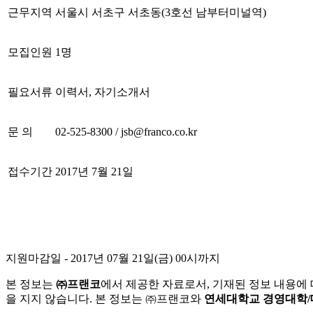
근무지역
서울시 서초구 서초동
(3
호선 남부터미널역
)
모집인원
1
명
필요서류
이력서
,
자기소개서
문 의
02-525-8300 / jsb@franco.co.kr
접수기간
2017
년
7
월
21
일
지원마감일
- 2017년 07월 21일(금) 00시까지
본 정보는
㈜프랜코
에서 제공한 자료로서, 기재된 정보 내용에
을 지지 않습니다. 본 정보는 ㈜프랜코와
연세대학교 경영대학