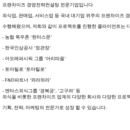
프랜차이즈 경영전략컨설팅 전문기업
입니다
외식업
,
판매업
,
서비스업
등
국내
대기업
위주의
프랜차이즈 
수행해왔으며
,
저희와 같이 프로젝트를 진행한 클라이언트는 
-
농협 목우촌
‘
헌터스문
’
-
한국인삼공사
‘
정관장
’
-
아모레퍼시픽 그룹
‘
아리따움
’
-
토마틸로
‘
토마틸로
’
- F&D
파트너
‘
와라와라
’
-
엔타스외식그룹
‘
경복궁
’, ‘
고구려
’
등
외식을 비롯한 프랜차이즈 업계의
다양한 회사와 다양한
프로
기획
,
전략
,
마케팅의 전문가로 성장
할 수 있습니다
.