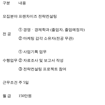
구분
내용
모집분야
프랜차이즈 전략컨설팅
①
경영
ㆍ
경제학과
(
졸업자
,
졸업예정자
)
전 공
②
마케팅 감각 소유자
(
전공 무관
)
①
사업기획 업무
수행업무
②
자료조사 및 보고서 작성
③
전략컨설팅 프로젝트 참여
근무조건
주
5
일
월 급
150
만원