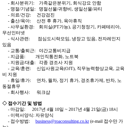
- 회사분위기: 가족같은분위기, 회식강요 안함
- 명절/기념일: 명절선물/귀향비, 생일선물/파티
- 의료/건강: 건강검진
- 출산/육아: 산전 후 휴가, 육아휴직
- 사무실환경: 회의실(PT가능), 공기청정기, 카페테리아,
무선인터넷
- 식사관련: 점심도시락모임, 냉장고 있음, 전자레인지
있음
- 교통/출퇴근: 야간교통비지급
- 지급품: 개인직통전화, 노트북
- 지원금/대출: 각종 경조사 지원
- 교육/훈련: 신입사원교육(OJT), 직무능력향상교육, 교육
비 지원
- 휴일/휴가: 연차, 월차, 정기 휴가, 경조휴가제, 반차, 노
동절휴무
- 회사행사: 워크샵
◇ 접수기간 및 방법
- 마감일: 2017년 4월 10일 ~ 2017년 4월 21일(금) 18시
- 이력서양식: 자유양식
- 접수방법:
business@roaconsulting.co.kr
(e-mail 접수만 가