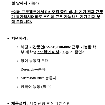
월
말까
지
가능”
)
*
여러 프로젝트에서
RA
모집 중인 바
,
위 기간 전체 근무
가 불가하시더라도 본인이 근무 가능하신 기간 기재 부
탁 드립니다
.
지원자격
:
해당
기간동안
(ASAP)Full-time
근무
가능한
학
부
재학생
(**3
학년
이상
)
또는
기
졸업자
영어
능통자
우대
Research
능통자
MicrosoftOffice
능통자
한국어
능통
(
필수
)
채용절차
:
서류
전형
후
인터뷰
진행