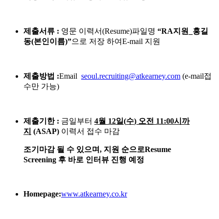
제출서류
:
영문
이력서
(Resume)
파일명
“RA
지원
_
홍길
동
(
본인이름
)”
으로
저장
하여
E-mail
지원
제출방법
:
Email
seoul.recruiting@atkearney.com
(e-mail
접
수만
가능
)
제출기한
:
금일부터
4
월
12
일
(
수
)
오전
11:00
시까
지
(ASAP)
이력서
접수
마감
조기마감
될
수
있으며
,
지원
순으로
Resume
Screening
후
바로
인터뷰
진행
예정
Homepage:
www.atkearney.co.kr