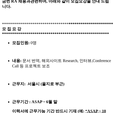
금번
RA
채용과관련하여
,
아래와 같이 모집요강을 안내 드립
니다
.
*********************************
**********************
모
집
요
강
*****************************************************
모집인원
:
0
명
내용
:
문서
번역
,
해외사이트
Research,
인터뷰
,Conference
Call
등
프로젝트 보조
근무지
:
서울시
(
을지로 부근
)
근무기간
: ASAP ~ 6
월
말
이력서에
근무가능
기간
반드시
기재
(
예
:
“
ASAP ~ 10