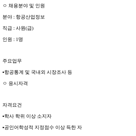
ㅇ
채용분야 및 인원
분야
:
항공산업정보
직급
:
사원
(
급
)
인원
: 1
명
주요업무
▪
항공통계 및 국내외 시장조사 등
ㅇ
응시자격
자격요건
▪
학사 학위 이상 소지자
▪
공인어학성적 지정점수 이상 득한 자