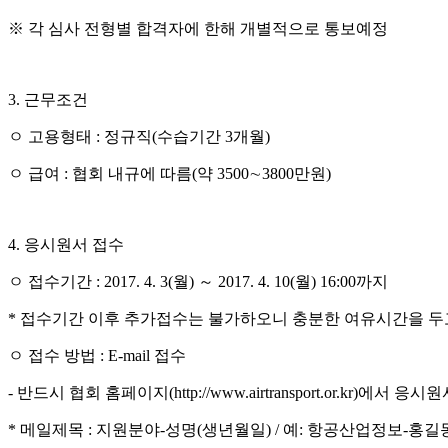
※
각 심사 전형별 합격자에 한해 개별적으로 통보예정
3.
근무조건
ㅇ
고용형태
:
정규직
(
수습기간
3
개월
)
ㅇ
급여
:
협회 내규에 따름
(
약
3500
∼
3800
만원
)
4.
응시원서 접수
ㅇ
접수기간
: 2017. 4. 3(
월
)
～
2017. 4. 10(
월
) 16:00
까지
*
접수기간 이후 추가접수는 불가하오니 충분한 여유시간을 두
ㅇ
접수 방법
: E-mail
접수
-
반드시 협회 홈페이지
(http://www.airtransport.or.kr)
에서 응시원
*
메일제목
:
지원분야
-
성명
(
생년월일
) /
예
:
항공산업정보
-
홍길