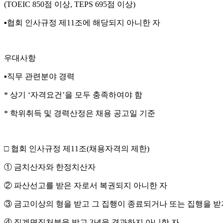
(TOEIC 850
점 이상
, TEPS 695
점 이상
)
▪
협회 인사규정 제
11
조에 해당되지 아니한 자
우대사항
▪
직무 관련분야 경력
*
상기
‘
자격요건
’
을 모두 충족하여야 함
*
학위취득 및 경력산정은 채용 공고일 기준
□
협회 인사규정 제
11
조
(
채용자격의 제한
)
①
금치산자와 한정치산자
②
파산선고를 받은 자로서 복권되지 아니한 자
③
금고이상의 형을 받고 그 집행이 종료되거나 또는 집행을 
④
징계면직처분을 받고
3
년을 경과하지 아니한 자