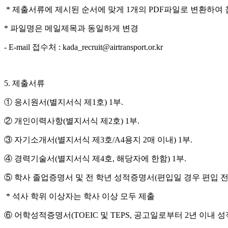
*
제출서류에 제시된 순서에 맞게
1
개의
PDF
파일로 변환하여 
*
파일명은 메일제목과 동일하게 변경
- E-mail
접수처
: kada_recruit@airtransport.or.kr
5.
제출서류
①
응시원서
(
별지서식 제
1
호
) 1
부
.
②
개인이력사항
(
별지서식 제
2
호
) 1
부
.
③
자기소개서
(
별지서식 제
3
호
/A4
용지
2
매 이내
) 1
부
.
④
경력기술서
(
별지서식 제
4
호
,
해당자에 한함
) 1
부
.
⑤
학사 졸업증명서 및 전 학년 성적증명서
(
편입일 경우 편입 전
*
석사 학위 이상자는 학사 이상 모두 제출
⑥
어학성적증명서
(TOEIC
및
TEPS,
공고일로부터
2
년 이내 성