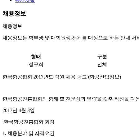
공지사항
채용정보
채용정보
채용정보는 학부생 및 대학원생 전체를 대상으로 하는 안내 서
형태
구분
정규직
전체
한국항공협회
2017
년도 직원 채용 공고
(
항공산업정보
)
한국항공진흥협회와 함께 할 전문성과 역량을 갖춘 직원을 다
2017
년
4
월
3
일
한국항공진흥협회 회장
1.
채용분야 및 자격요건