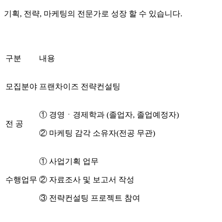
기획
,
전략
,
마케팅의 전문가로 성장
할 수 있습니다
.
구분
내용
모집분야
프랜차이즈 전략컨설팅
①
경영
ㆍ
경제학과
(
졸업자
,
졸업예정자
)
전 공
②
마케팅 감각 소유자
(
전공 무관
)
①
사업기획 업무
수행업무
②
자료조사 및 보고서 작성
③
전략컨설팅 프로젝트 참여