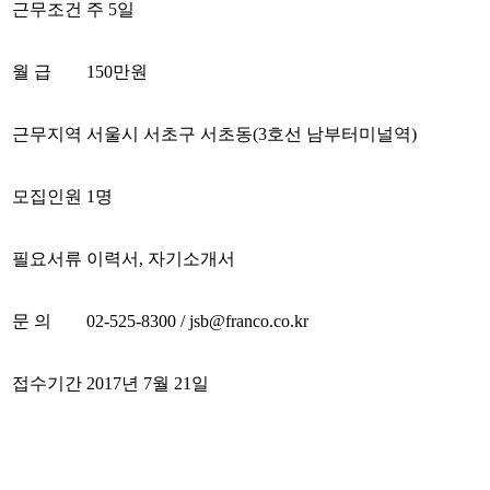
근무조건
주
5
일
월 급
150
만원
근무지역
서울시 서초구 서초동
(3
호선 남부터미널역
)
모집인원
1
명
필요서류
이력서
,
자기소개서
문 의
02-525-8300 / jsb@franco.co.kr
접수기간
2017
년
7
월
21
일