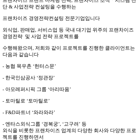
프랜차이즈 브랜드 마케팅 전략
,
프랜차이즈 조직
ㆍ
시스템 진
단
&
사업전략 컨설팅을 수행하는
프랜차이즈 경영전략컨설팅 전문기업
입니다
외식업
,
판매업
,
서비스업
등
국내
대기업
위주의
프랜차이즈
경영전략
및 사업 전략
프로젝트를
수행해왔으며
,
저희와 같이 프로젝트를 진행한 클라이언트는
다음과 같습니다
-
농협 목우촌
‘
헌터스문
’
-
한국인삼공사
‘
정관장
’
-
아모레퍼시픽 그룹
‘
아리따움
’
-
토마틸로
‘
토마틸로
’
- F&D
파트너
‘
와라와라
’
-
엔타스외식그룹
‘
경복궁
’, ‘
고구려
’
등
외식을 비롯한 프랜차이즈 업계의
다양한 회사와 다양한
프로
젝트를
진행하면서