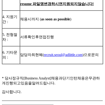
resume
파일명
변경하시면
지원되지
않습니다
!
4. 지원기
채용시까지 (
as soon as possible
)
간 :
5. 전형절
서류확인후면접진행
차 :
6. 기타문
담당자최현혜(
recruit.seoul@adlittle.com
)으로문의
의 :
* 당사정규직[Business Analyst]채용과단기인턴채용은무관하
게진행되고있음을알려드립니다.
감사합니다.
--------------------------------------------------------------------------------------
--------------------------------------------