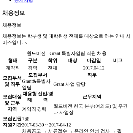
공지사항
채용정보
채용정보
채용정보는 학부생 및 대학원생 전체를 대상으로 하는 안내 서
비스입니다.
월드비전 - Grant 특별사업팀 직원 채용
형태
구분
학위
대상
마감일
비고
계약직
경력
전체
2017.04.12
모집부서
직무
모집부서
Grant&특별사
및 직무
Grant 사업 담당
업팀
채용형
신입/경
모집대상
근무지역
태
력
및 근무
월드비전 한국 본부(여의도) 및 우간
지역
계약직
경력
다 사업장
모집인원
1명
지원기간
2017-03-30 ~ 2017-04-12
채용공고 → 서류접수 → 온라인 인성 검사 → 필