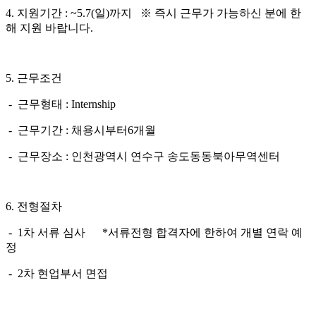
4.
지원기간
: ~5.7(
일
)
까지
※
즉시 근무가 가능하신 분에 한
해 지원 바랍니다
.
5.
근무조건
-
근무형태
: Internship
-
근무기간
:
채용시부터
6
개월
-
근무장소
:
인천광역시 연수구
송도동
동북아무역센터
6.
전형절차
- 1
차 서류 심사
*
서류전형 합격자에 한하여 개별 연락 예
정
- 2
차 현업부서 면접