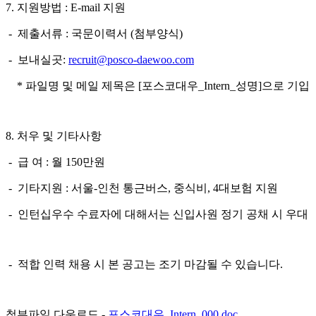
7.
지원방법
: E-mail
지원
-
제출서류
:
국문이력서
(
첨부양식
)
-
보내실곳
:
recruit@posco-daewoo.com
*
파일명 및 메일 제목은
[
포스코대우
_Intern_
성명
]
으로 기입
8
.
처우 및 기타사항
-
급 여
:
월
150
만원
-
기타지원
:
서울
-
인천 통근버스
,
중식비
, 4
대보험
지원
-
인턴십
우수 수료자에 대해서는 신입사원 정기 공채 시 우대
-
적합
인력 채용 시 본 공고는 조기 마감될 수 있습니다
.
첨부파일 다운로드 -
포스코대우_Intern_000.doc