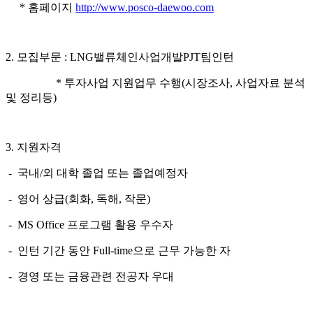
*
홈페이지
http
://
www.posco-daewoo.com
2.
모집부문
:
LNG
밸류체인사업개발
PJT
팀
인턴
*
투자사업 지원업무 수행
(
시장조사
,
사업자료 분석
및 정리
등
)
3.
지원자격
-
국내
/
외
대학 졸업 또는
졸업예정자
-
영어 상급
(
회화
,
독해
,
작문
)
- MS Office
프로그램 활용 우수자
-
인턴 기간 동안
Full-time
으로 근무 가능한 자
-
경영 또는 금융관련 전공자 우대