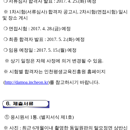
❍
서류심사 합격자 발표
: 2017. 4. 25.(
화
)
예정
※
1
차시험
(
서류심사
)
합격자 공고시
, 2
차시험
(
면접시험
)
일시
및 장소 게시
❍
면접시험
: 2017. 4. 28.(
금
)
예정
❍
최종 합격자 발표
: 2017. 5. 2.(
화
)
예정
❍
임용 예정일
: 2017. 5. 15.(
월
)
예정
※
상기 일정은 자체 사정에 의거 변경될 수 있음
.
※
시험별 합격자는 인천평생교육진흥원 홈페이지
(
http://damoa.incheon.kr
)
를 참고하시기 바랍니다
.
①
응시원서
1
통
.
(
별지서식 제
1
호
)
※
사진
:
최근
6
개월이내 촬영한 동일원판의 탈모정면 상반신