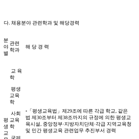
다
.
채용분야 관련학과 및 해당경력
분
관련
야
해 당 경 력
학과
별
교 육
학
평생
교육
학
◦
「
평생교육법
」
제
29
조에 따른 각급 학교
,
같은
사회
법
제
30
조
부터 제
38
조까지의 규정에 의한 평생교
평
교육
육시설
,
중앙정부
·
지방자치단체
·
각급 지역교육청
생
학
및 민간
평생교육 관련업무 추진부서 경력
교
국제