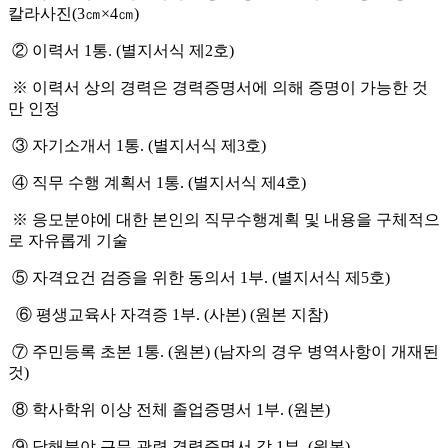
칼라사진
(3
㎝
×4
㎝
)
②
이력서
1
통
.
(
별지서식 제
2
호
)
※
이력서 상의 경력은
경력증명서에 의해 증명이 가능한 것
만 인정
③
자기소개서
1
통
.
(
별지서식 제
3
호
)
④
직무 수행 계획서
1
통
.
(
별지서식 제
4
호
)
※
응모분야에 대한 본인의 직무수행계획 및 내용을 구체적으
로 자유롭게 기술
⑤
자격요건 검증을 위한 동의서
1
부
.
(
별지서식 제
5
호
)
⑥
평생교육사 자격증
1
부
.
(
사본
)
(
원본 지참
)
⑦
주
민등록 초본
1
통
.
(
원본
)
(
남자의 경우 병역사항이 개재된
것
)
⑧
학사학위 이상 전체 졸업증명서
1
부
.
(
원본
)
⑨
당해분야 근무 관련 경력증명서 각
1
부
.
(
원본
)