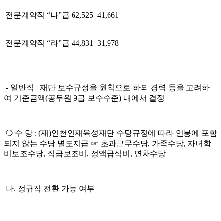
전문계약직
“
나
”
급
62,525
41,661
전문계약직
“
라
”
급
44,831
31,978
-
일반직
:
재단 보수규정을 원칙으로 하되 경력 등을 고려하
여 기준금액
(
공무원
9
급 보수수준
)
내에서 결정
❍
수 당
: (
재
)
인천인재육성재단 수당규정에 따라 연봉에 포함
되지 않는 수당 별도지급
☞
초과근무수당
,
가족수당
,
자녀학
비보조수당
,
직급보조비
,
정액급식비
,
연차수당
나
.
정규직 전환 가능 여부