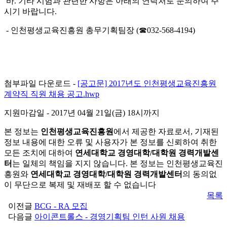
바
.
기타 시험과 관련한 사항은 아래의 연락처로 문의하여 주
시기 바랍니다
.
-
인천평생교육진흥원 총무기획팀장
(
☎
032-568-4194)
첨부파일 다운로드 -
[공고문] 2017년도 인천평생교육진흥원
계약직 직원 채용 공고.hwp
지원마감일
- 2017년 04월 21일(금) 18시까지
본 정보는
인천평생교육진흥원
에서 제공한 자료로서, 기재된
정보 내용에 대한 오류 및 사용자가 본 정보를 신뢰하여 취한
모든 조치에 대하여
연세대학교 경영대학/대학원 경력개발센
터
는 일체의 책임을 지지 않습니다. 본 정보는 인천평생교육진
흥원와
연세대학교 경영대학/대학원 경력개발센터
의 동의없
이 무단으로 복제 및 재배포 할 수 없습니다
목록
이전글
BCG - RA 모집
다음글
아이콘트롤스 - 경영기획팀 인턴 사원 채용