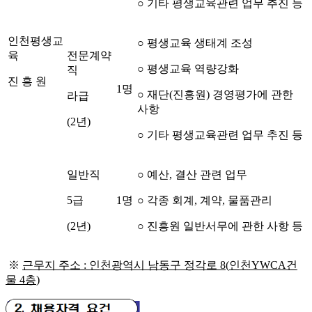
○
기타 평생교육관련 업무 추진 등
인천평생교
○
평생교육 생태계 조성
육
전문계약
○
평생교육 역량강화
직
진 흥 원
1
명
○
재단
(
진흥원
)
경영평가에 관한
라급
사항
(2
년
)
○
기타 평생교육관련 업무 추진 등
일반직
○
예산
,
결산 관련 업무
5
급
1
명
○
각종 회계
,
계약
,
물품관리
(2
년
)
○
진흥원 일반서무에 관한 사항 등
※
근무지 주소
:
인천광역시 남동구 정각로
8(
인천
YWCA
건
물
4
층
)