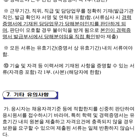
※
근무기간
,
직위
,
직급 및
담당업무
를 정확히 기재
(
발급기관
직인
,
발급 확인자 서명
및 연락처
포함
)
함
. (
서류심사 시
경력
증명서에 기재된 담당업무가 당해분야인지를 판단하게
되
며
,
판단이 모호할 경우 불이익을 받게 됨으로
본인이 경력증
명서 발급부서에
서 당해분야임을 직접 확인
받아 제출
)
※
모든 서류는 유효기간
(
증명서 상 유효기간
)
내의 서류여야
함
.
⑩
기술 및 자격 등 이력서에 기재된 사항을 증명할 수 있는 서
류
(
자격증 포함
)
각
1
부
.
(
사본
)
(
해당자에 한함
)
가
.
응시자는 채용자격기준 등에 적합한지를 신중히 판단하여
응시원서를
접수하시기 바라며
,
특히 학력 및 경력증명서는 유
효기
간 내의 원본을
제
출하고 자격요건에 충족되지 않
을
경
우
보완을 요구할 수 있으며 제출된
서류는 일체 반환하지 않
습니
다
.