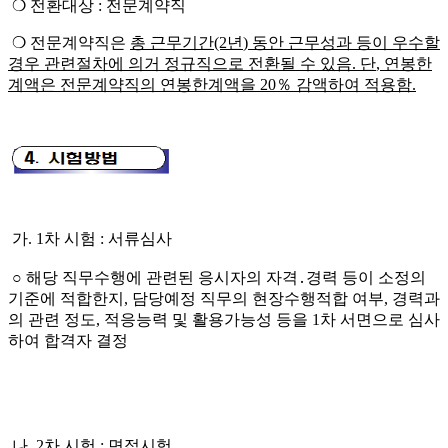
❍
전환대상
:
전문계약직
❍
전문계약직은
총 근무기간
(2
년
)
동안 근무성과 등이 우수할
경우 관련절차에 의거
정규직으로 전환될 수 있음
.
단
,
연봉한
계액은 전문계약직의 연봉한계액을
20
％
감액하여 적용함
.
가
. 1
차 시험
:
서류심사
○
해당 직무수행에 관련된 응시자의 자격
․
경력 등이 소정의
기준에 적합
한지
,
담당예정 직무의 현장수행적합 여부
,
경력과
의 관련 정도
,
적응능
력 및 활용가능성 등을
1
차 서면으로 심사
하여 합격자 결정
나
. 2
차 시험
:
면접시험