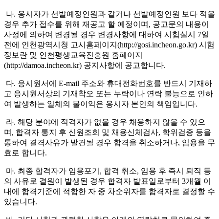
나
.
응시자가 선발예정인원과 같거나 선발예정인원 보다 적을
경우 추가 접수를 위해
재공고 할 예정이며
,
공고문의 내용이
사정에
의하여 변경될 경우 변경사항에 대하여 시험실시
7
일
전에 인천광역시청 고시홈페이
지
(http://gosi.incheon.go.kr)
시험
정보란 및 인천평생교육진흥원 홈페이지
(http://damoa.incheon.kr)
공지사항에 공고합니다
.
다
.
응시원서에
E-mail
주소와 휴대전화번호를 반드시 기재
하
고 응시
원서상
의
기재착오 또는 누락이나 연락 불능으로 인하
여 발생하
는 일체의 불이익
은 응시자 본인의 책임입니다
.
라
.
해당 분야에 적격자가 없을 경우 채용하지 않을 수 있으
며
,
합격자 통지
후
신원조회 및 채용신체검사
,
학위검증 등을
통하여 결격사유가 발견될 경우
합격을 취소하거나
,
임용을 무
효로 합니다
.
마
.
최종 합격자가 임용포기
,
합격 취소
,
임용 후 즉시 퇴직 등
의
사유로
결원이 발생된 경우 합격자 발표일로부
터
3
개월 이
내에 합격기준에 적합한
자 중 차순위자
를 합격자로 결정할 수
있습니다
.