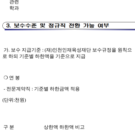
관련
학과
가
.
보수 지급기준
: (
재
)
인천인재육성재단 보수규정을 원칙으
로 하되
기준별 하한액을 기준으로 지급
❍
연 봉
-
전문계약직
:
기준별 하한금액 적용
(
단위
:
천원
)
구 분
상한액
하한액
비고