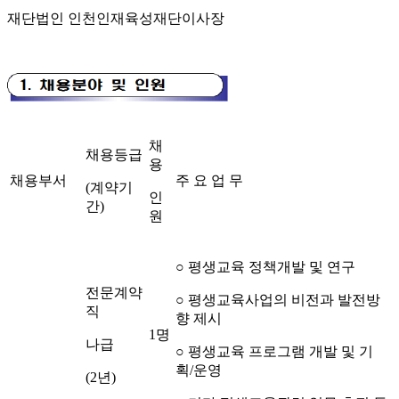
재단법인 인천인재육성재단이사장
채
채용등급
용
채용부서
주 요 업 무
(
계약기
인
간
)
원
○
평생교육 정책개발 및 연구
전문계약
○
평생교육사업의 비전과 발전방
직
향 제시
1
명
나급
○
평생교육 프로그램 개발 및 기
획
/
운영
(2
년
)