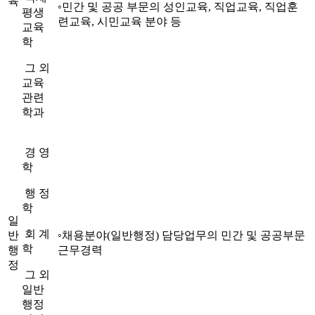
육
◦
민간 및 공공 부문의 성인교육
,
직업교육
,
직업훈
평생
련교육
,
시민교육 분야 등
교육
학
그 외
교육
관련
학과
경 영
학
행 정
학
일
회 계
반
◦
채용분야
(
일반행정
)
담당업무의 민간 및 공공부문
학
행
근무경력
정
그 외
일반
행정