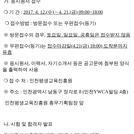
가
.
응시원서 접수
❍
기 간
:
2017. 4. 12.(
수
) ~ 4. 21.(
금
) 09:00~18:00
❍
접수방법
:
방문접수 또는 우편접수
(
등기
)
※
방문접수의 경우
,
토요일
․
일요일
․
공휴일은 접수받지 않음
※
우편접수
(
등기
)
는
접수마감일
(4.21(
금
) 18:00)
도착분까지
유효
※
응시원서
,
이력서
,
자기소개서 등은 공고문에 첨부된 양식
을 출력하여 사용
❍
접 수 처
:
인천평생교육진흥원
※
주소
:
인천광역시 남동구 정각로
8 (
인천
YWCA
빌딩
4
층
)
인천평생교육진흥원 총무기획팀장 앞
나
.
시험 및 합격자 발표