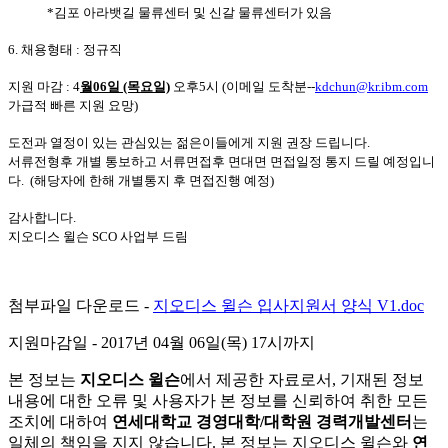
*김포 아라뱃길 물류센터 및 신갈 물류센터가 있음
6. 채용형태 : 정규직
지원 마감 : 4
월06일 (목요일)
오후5시 (이메일 도착분--
kdchun@kr.ibm.com
가급적 빠른 지원 요망)
도전과 열정이 있는 관심있는 젊은이들에게 지원 권장 드립니다.
서류전형후 개별 통보하고 서류면접후 면대면 면접일정 통지 드릴 예정입니
다. (해당자에 한해 개별통지 후 면접진행 예정)
감사합니다.
지오디스 윌슨 SCO 사업부
드림
첨부파일 다운로드 -
지오디스 윌슨 입사지원서 양식 V1.doc
지원마감일
- 2017년 04월 06일(목) 17시까지
본 정보는
지오디스 윌슨
에서 제공한 자료로서, 기재된 정보
내용에 대한 오류 및 사용자가 본 정보를 신뢰하여 취한 모든
조치에 대하여
연세대학교 경영대학/대학원 경력개발센터
는
일체의 책임을 지지 않습니다. 본 정보는 지오디스 윌슨와
연