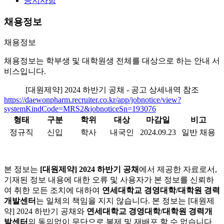
공지사항
채용정보
채용정보
채용정보는 학부생 및 대학원생 전체를 대상으로 하는 안내 서
비스입니다.
[대원제약] 2024 하반기 공채 - 공고 상세내역 참조
https://daewonpharm.recruiter.co.kr/app/jobnotice/view?
systemKindCode=MRS2&jobnoticeSn=193076
형태
구분
학위
대상
마감일
비고
정규직
신입
학사
내국인
2024.09.23
일반 채용
본 정보는
[대원제약] 2024 하반기 공채
에서 제공한 자료로서,
기재된 정보 내용에 대한 오류 및 사용자가 본 정보를 신뢰하
여 취한 모든 조치에 대하여
연세대학교 경영대학/대학원 경력
개발센터
는 일체의 책임을 지지 않습니다. 본 정보는 [대원제
약] 2024 하반기 공채와
연세대학교 경영대학/대학원 경력개
발센터
의 동의없이 무단으로 복제 및 재배포 할 수 없습니다