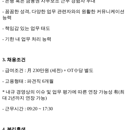
-
은행 혹은 금융권 사무보조 근무 경험자 우대
-
꼼꼼한 성격
,
다양한 업무 관련자와의 원활한 커뮤니케이션
능력
-
책임감 있는 업무 태도
-
기한 내 업무 처리 능력
3.
채용조건
-
급여조건
:
月
230
만원
(
세전
) + OT
수당 별도
-
고용형태
:
파견직
6
개월
*
내규 경영상의 이슈 및 업무 평가에 따른 연장 가능성 有
(
최
대
2
년까지 연장 가능
)
-
근무시간
: 09:20 ~ 17:30
4.
복리후생