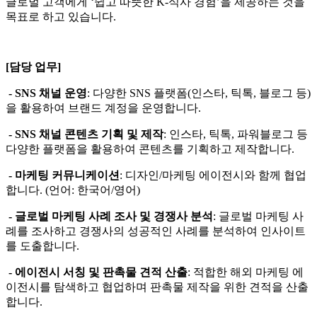
글로벌 고객에게
‘
쉽고 따뜻한
K-
식사 경험
’
을 제공하는 것을
목표로 하고 있습니다
.
[
담당 업무
]
-
SNS
채널 운영
:
다양한
SNS
플랫폼
(
인스타
,
틱톡
,
블로그 등
)
을 활용하여 브랜드 계정을 운영합니다
.
-
SNS
채널 콘텐츠 기획 및 제작
:
인스타
,
틱톡
,
파워블로그 등
다양한 플랫폼을 활용하여 콘텐츠를 기획하고 제작합니다
.
-
마케팅 커뮤니케이션
:
디자인
/
마케팅 에이전시와 함께 협업
합니다
. (
언어
:
한국어
/
영어
)
-
글로벌 마케팅 사례 조사 및 경쟁사 분석
:
글로벌 마케팅 사
례를 조사하고 경쟁사의 성공적인 사례를 분석하여 인사이트
를 도출합니다
.
-
에이전시 서칭 및 판촉물 견적 산출
:
적합한 해외 마케팅 에
이전시를 탐색하고 협업하며 판촉물 제작을 위한 견적을 산출
합니다
.