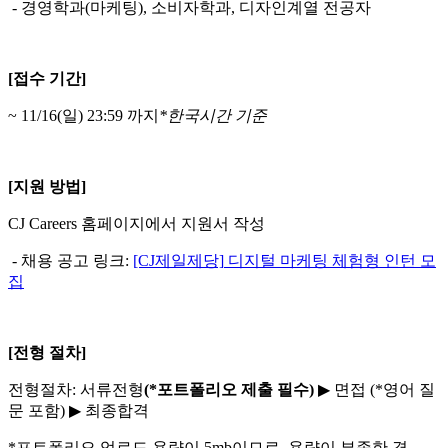
-
경영학과
(
마케팅
),
소비자학과
,
디자인계열 전공자
[
접수 기간
]
~ 11/16(
일
) 23:59
까지
*
한국시간 기준
[
지원 방법
]
CJ Careers
홈페이지에서 지원서 작성
-
채용 공고 링크
:
[CJ
제일제당]
디지털
마케팅
체험형
인턴
모
집
[
전형 절차
]
전형절차
:
서류전형
(*
포트폴리오 제출 필수
)
▶
면접
(*
영어 질
문 포함
)
▶
최종합격
*
포트폴리오 업로드 용량이
5mb
이므로
,
용량이 부족한 경