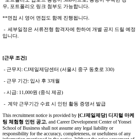
우
,
포트폴리오 링크 첨부도 가능합니다
.
**
면접 시 영어 면접도 함께 진행됩니다
.
-
세부일정은 서류전형 합격자에 한하여 개별 공지 드릴 예정
입니다
.
[
근무 조건
]
- 근무지
: CJ
제일제당센터
(
서울시 중구 동호로
330)
- 근무 기간
:
입사 후
3
개월
- 시급
: 11,000
원
(
중식 제공
)
-
계약 근무기간 수료 시 인턴 활동 증명서 발급
This recruitment notice is provided by
[CJ제일제당] 디지털 마케
팅 체험형 인턴 공고
, and Career Development Center of Yonsei
School of Business shall not assume any legal liability or
responsibility for the accuracy, completeness, or usefulness of any