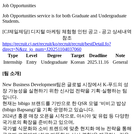
Job Opportunities
Job Opportunities service is for both Graduate and Undergraduate
Students.
[CJ제일제당] 디지털 마케팅 체험형 인턴 공고 - 공고 상세내역
참조
https://recruit.cj.net/recruit/ko/recruit/recruit/bestDetail.fo?
direct=N&zz_jo_num=J20251104037060
Type
Level
Degree
Target
Deadline
Note
Internship
Entry
Undegraduate
Korean
2025.11.16
General
[
팀 소개
]
New Business Development
팀은 글로벌 시장에서
K-
푸드의 성
장 가능성을 실현하기 위한 신사업 전략을 기획
·
실행하는 팀
입니다
.
현재는
bibigo
브랜드를 기반으로 한
QSR
모델
‘
비비고 밥상
(bibigo Bapsang)’
을 기획
·
운영하고 있습니다
.
2024
년 홍콩 매장 오픈을 시작으로
,
아시아 및 유럽 등 다양한
국가로의 확장을 준비하고 있으며
,
국가별 식문화와 소비 트렌드에 맞춘 현지화 메뉴 전략을 통해