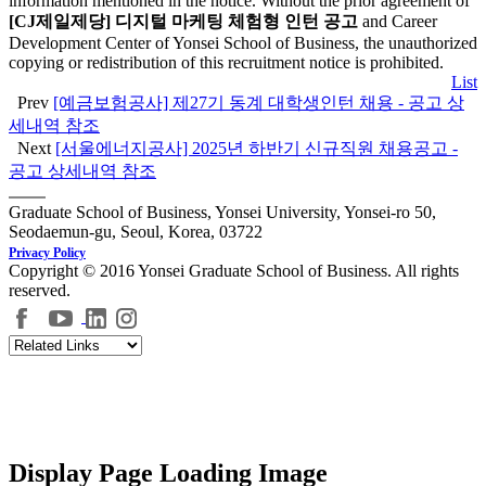
information mentioned in the notice. Without the prior agreement of
[CJ제일제당] 디지털 마케팅 체험형 인턴 공고
and Career
Development Center of Yonsei School of Business, the unauthorized
copying or redistribution of this recruitment notice is prohibited.
List
Prev
[예금보험공사] 제27기 동계 대학생인턴 채용 - 공고 상
세내역 참조
Next
[서울에너지공사] 2025년 하반기 신규직원 채용공고 -
공고 상세내역 참조
Graduate School of Business, Yonsei University, Yonsei-ro 50,
Seodaemun-gu, Seoul, Korea, 03722
Privacy Policy
Copyright © 2016 Yonsei Graduate School of Business. All rights
reserved.
Display Page Loading Image