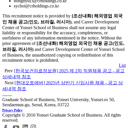
bongbyul3@crholdings.co.kr
sychoi@crholdings.co.kr
This recruitment notice is provided by
[조선내화] 해외영업 외국
인 채용 공고(인도, 브라질, 러시아)
, and Career Development
Center of Yonsei School of Business shall not assume any legal
liability or responsibility for the accuracy, completeness, or
usefulness of any information mentioned in the notice. Without the
prior agreement of
[조선내화] 해외영업 외국인 채용 공고(인도,
브라질, 러시아)
and Career Development Center of Yonsei School
of Business, the unauthorized copying or redistribution of this
recruitment notice is prohibited.
List
Prev
[한국보건의료정보원] 2025 제 2차 직원채용 공고 - 공고
상세내역 참조
Next
[현대오토에버] 2025년 상반기 신입사원 채용 - 공고 상
세내역 참조
Graduate School of Business, Yonsei University, Yonsei-ro 50,
Seodaemun-gu, Seoul, Korea, 03722
Privacy Policy
Copyright © 2016 Yonsei Graduate School of Business. All rights
reserved.