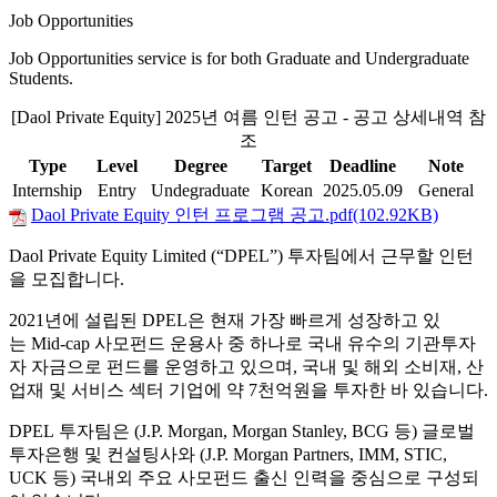
Job Opportunities
Job Opportunities service is for both Graduate and Undergraduate
Students.
[Daol Private Equity] 2025년 여름 인턴 공고 - 공고 상세내역 참
조
Type
Level
Degree
Target
Deadline
Note
Internship
Entry
Undegraduate
Korean
2025.05.09
General
Daol Private Equity 인턴 프로그램 공고.pdf(102.92KB)
Daol Private Equity Limited (
“
DPEL
”
)
투자팀에서 근무할 인턴
을 모집합니다
.
2021
년에 설립된
DPEL
은 현재 가장 빠르게 성장하고 있
는
Mid-cap
사모펀드 운용사 중 하나로 국내 유수의 기관투자
자 자금으로 펀드를 운영하고 있으며
,
국내 및 해외 소비재
,
산
업재 및 서비스 섹터 기업에 약
7
천억원을 투자한 바 있습니다
.
DPEL
투자팀은
(J.P. Morgan, Morgan Stanley, BCG
등
)
글로벌
투자은행 및 컨설팅사와
(J.P. Morgan Partners, IMM, STIC,
UCK
등
)
국내외 주요 사모펀드 출신 인력을 중심으로 구성되