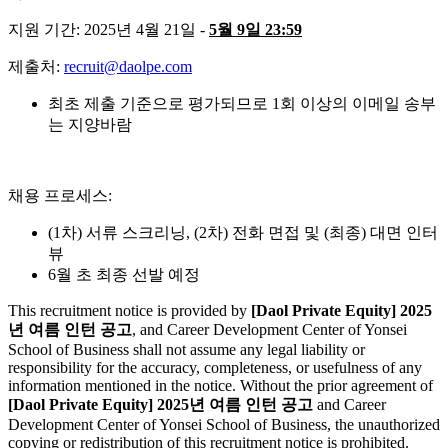
지원 기간
: 2025
년
4
월
21
일
-
5
월
9
일
23:59
제출처
:
recruit@daolpe.com
최초 제출 기준으로 평가되므로
1
회 이상의 이메일 송부
는 지양바람
채용 프로세스
:
(1
차
)
서류 스크리닝
, (2
차
)
전화 면접 및
(
최종
)
대면 인터
뷰
6
월 초 최종 선발 예정
This recruitment notice is provided by
[Daol Private Equity] 2025
년 여름 인턴 공고
, and Career Development Center of Yonsei
School of Business shall not assume any legal liability or
responsibility for the accuracy, completeness, or usefulness of any
information mentioned in the notice. Without the prior agreement of
[Daol Private Equity] 2025년 여름 인턴 공고
and Career
Development Center of Yonsei School of Business, the unauthorized
copying or redistribution of this recruitment notice is prohibited.