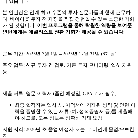
어 있습니다
.
본 인턴십은 업계 최고 수준의 투자 전문가들과 함께 근무하
며
,
바이아웃 투자 전 과정을 직접 경험할 수 있는 소중한 기회
가 될 것입니다
.
이번 프로그램을 통해 탁월한 역량을 보여준
인턴에게는 애널리스트 전환 기회가 제공될 수 있습니다
.
근무 기간
: 2025
년
7
월
1
일 –
2025
년
12
월
31
일
(6
개월
)
주요 업무
:
신규 투자 건 검토
,
기존 투자 모니터링
,
엑싯 지원
등
제출 서류
:
영문 이력서
(
졸업 예정일
, GPA
기재 필수
)
최종 합격자는 입사 시
,
이력서에 기재된 성적 및 인턴 이
력을 증명할 수 있는 서류
(
예
:
성적증명서 등
)
를 제출해
야 하므로
,
모든 정보는 정확히 기재 요망
지원 자격
: 2026
년 초 졸업 예정자 또는 그 이전에 졸업
/
수료한
자