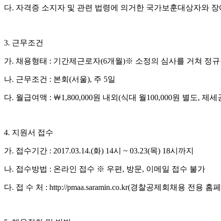
다
.
자격증 소지자 및 관련 법령에 의거한 국가보훈대상자와 
3.
근무조건
가
.
채용형태
:
기간제근로자
(6
개월
)
※
소정의 심사를 거쳐 정규
나
.
근무조건
:
본회
(
서울
),
주
5
일
다
.
월급여액
:
￦
1,800,000
원 내외
(
식대 월
100,000
원 별도
,
제세
4.
지원서 접수
가
.
접수기간
:
2017.03.14.(
화
) 14
시
~ 03.23(
목
) 18
시까지
나
.
접수방법
:
온라인 접수
※
우편
,
방문
,
이메일 접수 불가
다
.
접 수 처
: http://pmaa.saramin.co.kr(
경찰공제회
채용 전용 홈