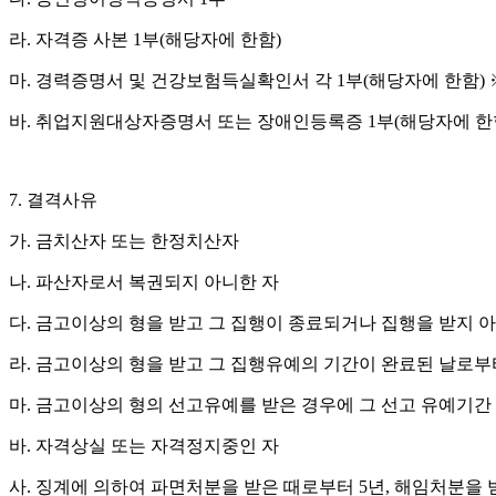
라
.
자격증 사본
1
부
(
해당자에 한함
)
마
.
경력증명서 및 건강보험득실확인서 각
1
부
(
해당자에 한함
)
바
.
취업지원대상자증명서 또는 장애인등록증
1
부
(
해당자에 한
7.
결격사유
가
.
금치산자 또는 한정치산자
나
.
파산자로서 복권되지 아니한 자
다
.
금고이상의 형을 받고 그 집행이 종료되거나 집행을 받지
라
.
금고이상의 형을 받고 그 집행유예의 기간이 완료된 날로
마
.
금고이상의 형의 선고유예를 받은 경우에 그 선고 유예기간 
바
.
자격상실 또는 자격정지중인 자
사
.
징계에 의하여 파면처분을 받은 때로부터
5
년
,
해임처분을 