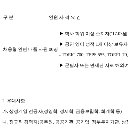
구 분
인원
자 격 요 건
▶
학사 학위 이상 소지자
(‘17.03
월
▶
공인 영어 성적
1
개 이상 보유자
채용형 인턴 대졸 사원
00
명
- TOEIC 700, TEPS 555, TOEFL 79,
▶
군필자 또는 면제된 자로 해외
2.
우대사항
가
.
상경계열 전공자
(
경영학
,
경제학
,
금융보험학
,
회계학 등
)
나
.
정규직 경력자
(
공무원
,
공공기관
,
공기업
,
정부투자기관
,
상