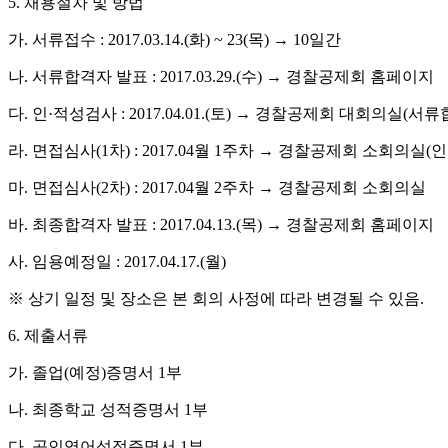
5.
채용절차 및 방법
가
.
서류접수
: 2017.03.14.(
화
) ~ 23(
목
)
→
10
일간
나
.
서류합격자 발표
: 2017.03.29.(
수
)
→
경찰공제회 홈페이지
다
.
인
·
적성검사
: 2017.04.01.(
토
)
→
경찰공제회 대회의실
(
서류
라
.
면접심사
(1
차
) : 2017.04
월
1
주차
→
경찰공제회 소회의실
(
인
마
.
면접심사
(2
차
) : 2017.04
월
2
주차
→
경찰공제회 소회의실
바
.
최종합격자 발표
: 2017.04.13.(
목
)
→
경찰공제회 홈페이지
사
.
임용예정일
: 2017.04.17.(
월
)
※
상기 일정 및 장소은 본 회의 사정에 따라 변경될 수 있음
.
6.
제출서류
가
.
졸업
(
예정
)
증명서
1
부
나
.
최종학교 성적증명서
1
부
다
.
공인영어성적증명서
1
부